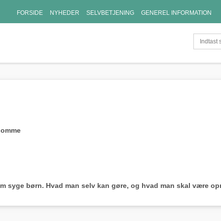
FORSIDE
NYHEDER
SELVBETJENING
GENEREL INFORMATION
gdomme
 om syge børn. Hvad man selv kan gøre, og hvad man skal være 